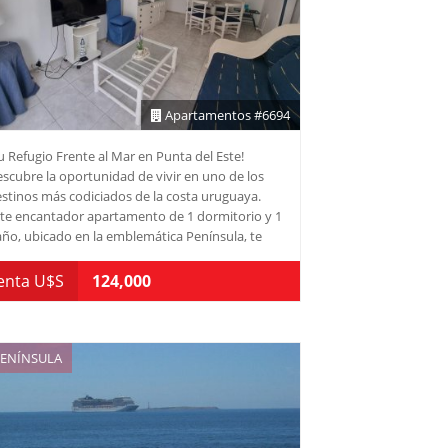
Apartamentos #6694
u Refugio Frente al Mar en Punta del Este!
scubre la oportunidad de vivir en uno de los
stinos más codiciados de la costa uruguaya.
te encantador apartamento de 1 dormitorio y 1
ño, ubicado en la emblemática Península, te
rece todo lo que necesitas para disfrutar de la
da junto al mar. Con una superficie total de 45
enta U$S
124,000
, esta unidad destaca por su luminoso living-
medor y una cocina definida, perfecta para
uellos que disfrutan de la gastronomía en casa.
agina despertar cada mañana con el sonido de
ENÍNSULA
s olas y la brisa marina, mientras te preparas
ra un nuevo día en este paraíso. La ubicación
ivilegiada te permite acceder fácilmente a las
ayas, restaurantes y atracciones que hacen de