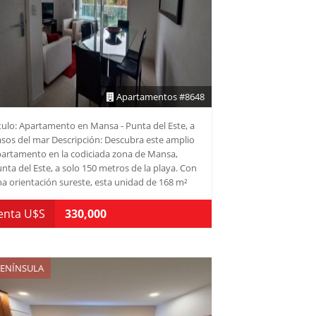
perficie Total : 185 m2 Consulte con nuestros
esores.
Apartamentos #8648
tulo: Apartamento en Mansa - Punta del Este, a
sos del mar Descripción: Descubra este amplio
artamento en la codiciada zona de Mansa,
nta del Este, a solo 150 metros de la playa. Con
a orientación sureste, esta unidad de 168 m²
rece una luminosidad natural que realza cada
o de sus espacios. Con capacidad para 7
enta U$S
330,000
rsonas, cuenta con 3 dormitorios, incluyendo
a suite, y 3 baños, lo que la convierte en una
ción ideal para familias o grupos de amigos que
scan disfrutar de la costa uruguaya. La
ENÍNSULA
opiedad se destaca por su generosa
stribución, con un living y comedor integrados
e invitan a compartir momentos inolvidables.