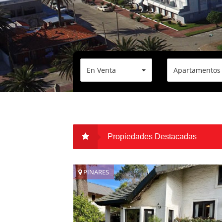
En Venta
Apartamentos
Periodo de Alquiler
Dormitorios
Enero
Dormitorios
Propiedades Destacadas
PINARES