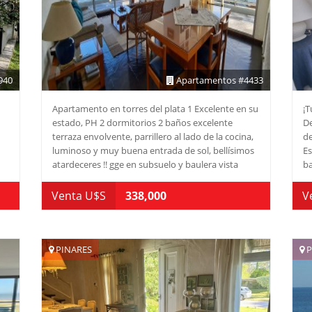
940
Apartamentos #4433
Apartamento en torres del plata 1 Excelente en su
¡T
estado, PH 2 dormitorios 2 baños excelente
De
terraza envolvente, parrillero al lado de la cocina,
de
luminoso y muy buena entrada de sol, bellísimos
Es
atardeceres !! gge en subsuelo y baulera vista
ba
un
hacia la Brava y mansa edificio con todos los
of
servicios. Apartamento en Brava - Punta del Este
vi
Venta U$S
338,000
V
Frente al Mar !! Unidad de 2 Dormitorios 2 Baños 2
m²
Suites Cocina : Amplia, Living Comedor Superficie :
co
s.
150 m2 Consulte con nuestros asesores.
aq
Im
PINARES
P
la
a
pa
pr
a
pl