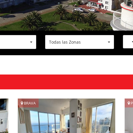
Todas las Zonas
Precio Mínimo (U$S)
Precio Máximo (U$S)
Vista
To
BRAVA
P