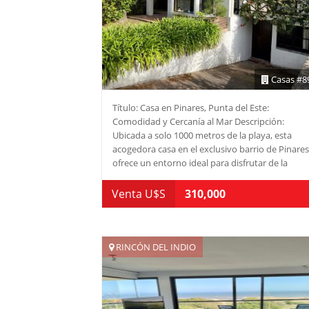
Casas #8
Título: Casa en Pinares, Punta del Este:
Comodidad y Cercanía al Mar Descripción:
Ubicada a solo 1000 metros de la playa, esta
acogedora casa en el exclusivo barrio de Pinares
ofrece un entorno ideal para disfrutar de la
tranquilidad y la belleza de Punta del Este. Con 
terreno de 623 m2, la propiedad cuenta con 112
Venta U$S
310,000
m2 construidos que se distribuyen en cuatro
dormitorios y dos baños, brindando el espacio
necesario para una familia o para recibir a amigo
El diseño de la casa incluye una cocina definida,
RINCÓN DEL INDIO
un amplio living y un living-comedor, que
permiten disfrutar de momentos de convivenci
en un ambiente cómodo y luminoso. La
distribución de los ambientes está pensada par