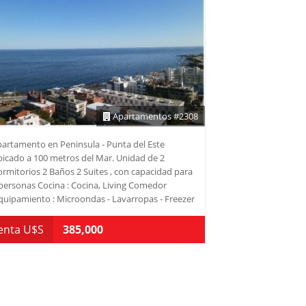
eocupaciones. Relájate en el sauna o refréscate
 la piscina, todo a pasos de la arena. Este
artamento no solo es un hogar, sino un estilo
 vida. No dejes pasar esta oportunidad única.
nsulta con nuestros asesores y comienza a vivir
 sueño de tener tu propio refugio en Punta del
te. ¡Te esperamos!
Apartamentos #2308
artamento en Peninsula - Punta del Este
icado a 100 metros del Mar. Unidad de 2
rmitorios 2 Baños 2 Suites , con capacidad para
personas Cocina : Cocina, Living Comedor
quipamiento : Microondas - Lavarropas - Freezer
Superficie : 120 m2 Living Punta Consulte con
estros asesores.
enta U$S
385,000