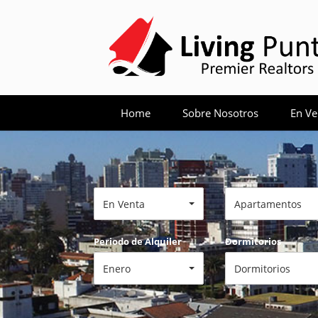
Home
Sobre Nosotros
En Ve
En Venta
Apartamentos
Periodo de Alquiler
Dormitorios
Enero
Dormitorios