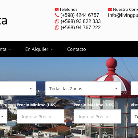
Teléfonos
Nuestro Corre
(+598) 4244 6757
info@livingp
(+598) 93 822 333
(+598) 94 767 222
nta
En Alquiler
Contacto
Todas las Zonas
Precio Mínimo (U$S)
Precio Máximo (U$S)
Vis
T