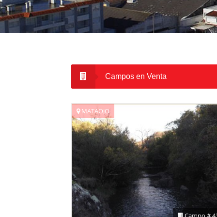
Campos en Venta
MATAOJO
Campo # 4