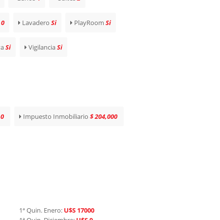
0
Lavadero
Si
PlayRoom
Si
ya
Si
Vigilancia
Si
:
0
Impuesto Inmobiliario
$ 204,000
1ª Quin. Enero:
U$S 17000