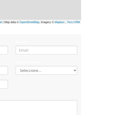
et
| Map data ©
OpenStreetMap
, Imagery ©
Mapbox
,
Tera CRM
E-mail *
Tipo de Interes