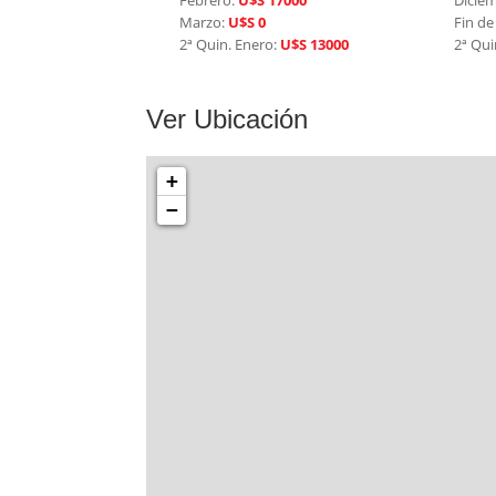
Febrero:
U$S 17000
Dicie
Marzo:
U$S 0
Fin de
2ª Quin. Enero:
U$S 13000
2ª Qui
Ver Ubicación
+
−