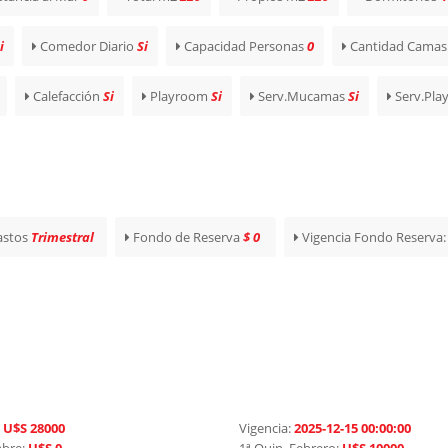
i
Comedor Diario
Si
Capacidad Personas
0
Cantidad Camas
Calefacción
Si
Playroom
Si
Serv.Mucamas
Si
Serv.Pla
astos
Trimestral
Fondo de Reserva
$ 0
Vigencia Fondo Reserva
:
U$S 28000
Vigencia:
2025-12-15 00:00:00