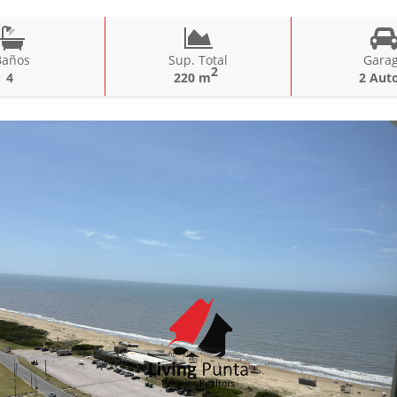
Baños
Sup. Total
Gara
2
4
220 m
2 Aut