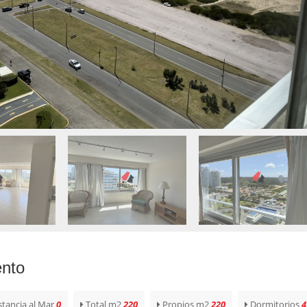
ento
stancia al Mar
0
Total m2
220
Propios m2
220
Dormitorios
4