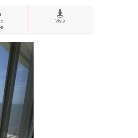
ge
Vista
os