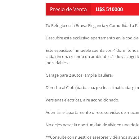
Precio de Venta
U$S 510000
Tu Refugio en la Brava: Elegancia y Comodidad a P
Descubre este exclusivo apartamento en la codiciada
Este espacioso inmueble cuenta con 4 dormitorios, 4
cada rincón, creando un ambiente cálido y acogedo
inolvidables.
Garage para 2 autos, amplia baulera.
Derecho al Club (barbacoa, piscina climatizada, gim
Persianas electricas, aire acondicionado.
Además, el apartamento ofrece servicios de mucamas,
No dejes pasar la oportunidad de vivir en uno de l
**Consulte con nuestros asesores y déjanos ayudar