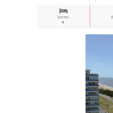
Dorms.
4