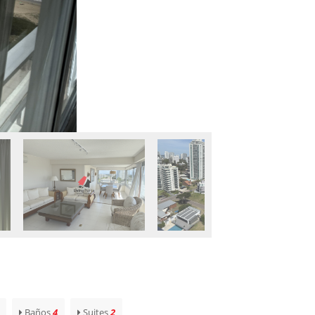
Baños
4
Suites
2