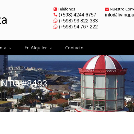
Teléfonos
Nuestro Corre
(+598) 4244 6757
info@livingp
(+598) 93 822 333
(+598) 94 767 222
nta
En Alquiler
Contacto
NTO #8493