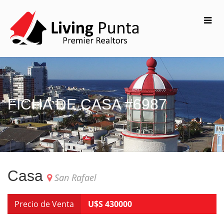
FICHA DE CASA #6987
Casa
San Rafael
Precio de Venta
U$S 430000