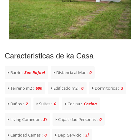
Caracteristicas de ka Casa
Barrio:
San Rafael
Distancia al Mar :
0
Terreno m2 :
600
Edificado m2 :
0
Dormitorios :
3
Baños :
2
Suites :
0
Cocina :
Cocina
Living Comedor :
Si
Capacidad Personas :
0
Cantidad Camas :
0
Dep. Servicio :
Si