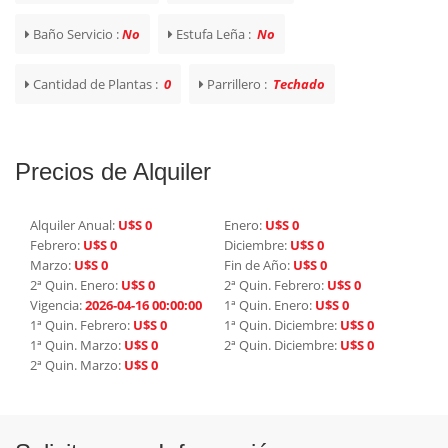
Baño Servicio :
No
Estufa Leña :
No
Cantidad de Plantas :
0
Parrillero :
Techado
Precios de Alquiler
Alquiler Anual:
U$S 0
Enero:
U$S 0
Febrero:
U$S 0
Diciembre:
U$S 0
Marzo:
U$S 0
Fin de Año:
U$S 0
2ª Quin. Enero:
U$S 0
2ª Quin. Febrero:
U$S 0
Vigencia:
2026-04-16 00:00:00
1ª Quin. Enero:
U$S 0
1ª Quin. Febrero:
U$S 0
1ª Quin. Diciembre:
U$S 0
1ª Quin. Marzo:
U$S 0
2ª Quin. Diciembre:
U$S 0
2ª Quin. Marzo:
U$S 0