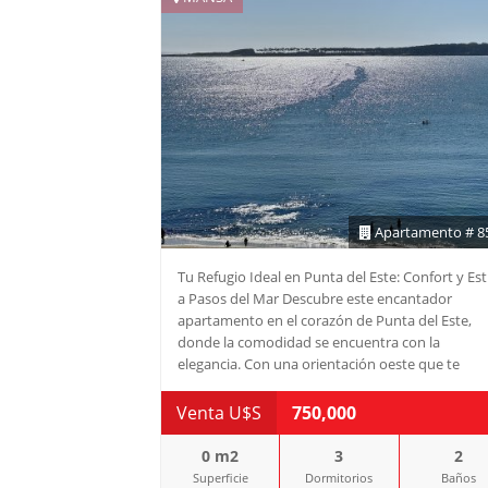
Apartamento # 8
Tu Refugio Ideal en Punta del Este: Confort y Est
a Pasos del Mar Descubre este encantador
apartamento en el corazón de Punta del Este,
donde la comodidad se encuentra con la
elegancia. Con una orientación oeste que te
permitirá disfrutar de impresionantes
atardeceres, esta unidad de 3 dormitorios y 2
Venta U$S
750,000
baños (incluyendo una suite) es perfecta para
familias o grupos de hasta 6 personas. Aires
0 m2
3
2
acondicionados en todos los ambientes, toldos 
Superficie
Dormitorios
Baños