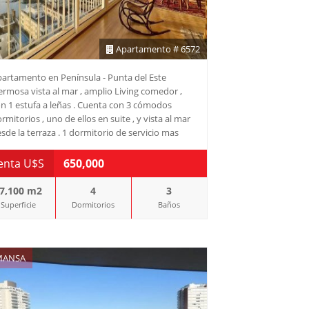
nsulta con nuestros asesores y descubre cómo
te apartamento puede convertirse en tu nuevo
gar. ¡Tu vida junto al océano te espera!
Apartamento # 6572
artamento en Península - Punta del Este
rmosa vista al mar , amplio Living comedor ,
n 1 estufa a leñas . Cuenta con 3 cómodos
rmitorios , uno de ellos en suite , y vista al mar
sde la terraza . 1 dormitorio de servicio mas
ño incluido . Amplia cocina totalmente
uipada con espacio para lavadero . También
enta U$S
650,000
enta con amplio garaje . Consulte con nuestros
esores.
7,100 m2
4
3
Superficie
Dormitorios
Baños
ANSA