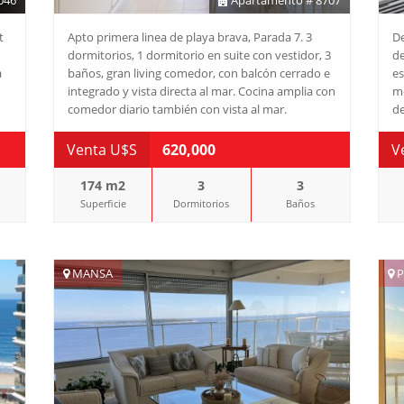
046
Apartamento # 8707
t
Apto primera linea de playa brava, Parada 7. 3
De
dormitorios, 1 dormitorio en suite con vestidor, 3
de
a
baños, gran living comedor, con balcón cerrado e
es
integrado y vista directa al mar. Cocina amplia con
me
comedor diario también con vista al mar.
de
Lavadero grande + dependencia de servicio +
Co
d
baño de servicio. Consulte con nuestros asesores!
co
Venta U$S
620,000
V
su
co
174 m2
3
3
eq
Superficie
Dormitorios
Baños
al
id
Ad
co
MANSA
P
a,
pe
a
ti
Con
lu
o
Cu
fo
pa
op