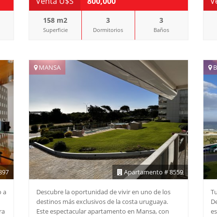
Venta U$S
800,000
V
Consulte a nuestros asesores y coordine su visita.
158 m2
3
3
Superficie
Dormitorios
Baños
MANSA
B
897
Apartamento # 8559
o a
Descubre la oportunidad de vivir en uno de los
Tu
destinos más exclusivos de la costa uruguaya.
De
ra
Este espectacular apartamento en Mansa, con
es