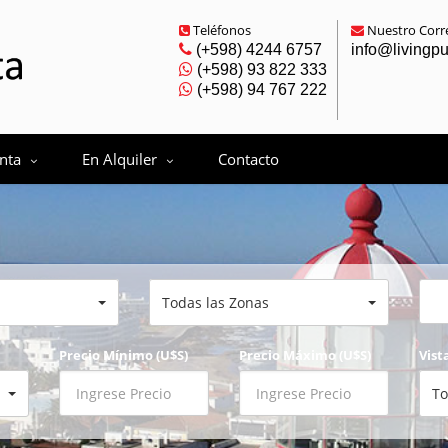
Teléfonos
Nuestro Corre
(+598) 4244 6757
info@livingp
(+598) 93 822 333
(+598) 94 767 222
nta
En Alquiler
Contacto
Todas las Zonas
Precio Mínimo (U$S)
Precio Máximo (U$S)
Vist
To