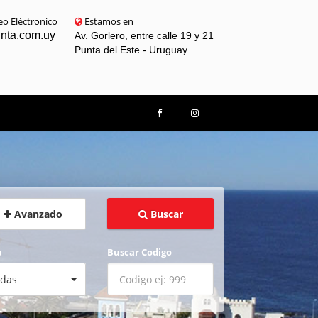
o Eléctronico
Estamos en
unta.com.uy
Av. Gorlero, entre calle 19 y 21
Punta del Este - Uruguay
Avanzado
Buscar
a
Buscar Codigo
das