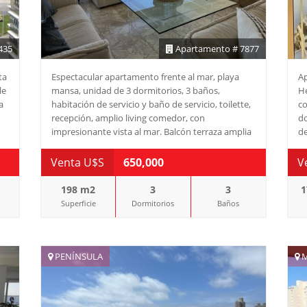
Co
es
ho
435
Apartamento # 7877
ta
Espectacular apartamento frente al mar, playa
Ap
le
mansa, unidad de 3 dormitorios, 3 baños,
He
a
habitación de servicio y baño de servicio, toilette,
co
recepción, amplio living comedor, con
do
impresionante vista al mar. Balcón terraza amplia
de
a
con la mejor vista de Punta del Este, cocina
ba
grande con barra, parrillero propio, lavadero, etc.
eq
Venta U$S
650,000
V
on
PRECIO REBAJADO. WIFI- DIRECT TV- Mucama
cu
diaria opcional- Serv Playa- Gym AA en dos dorm.
as
198 m2
3
3
1
Superficie
Dormitorios
Baños
y
e
PENÍNSULA
M
aje