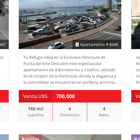
s
847
Apartamento # 8546
con
or
Tu Refugio Ideal en la Exclusiva Península de
Ap
Punta del Este Descubre este espectacular
Ma
con
apartamento de 4 dormitorios y 4 baños, ubicado
co
io
en el corazón de la Península, donde la elegancia y
Li
la comodidad se encuentran en perfecta armonía.
Po
Con capacidad para 8 personas, esta unidad es el
Ca
espacio perfecto para disfrutar de momentos
Sa
Venta U$S
700,000
V
inolvidables con familia y amigos. Al ingresar,
nu
serás recibido por un amplio y luminoso living-
150 m2
4
4
comedor que invita a relajarse y disfrutar de la
Superficie
Dormitorios
Baños
vista. La cocina, equipada con anafe, microondas,
heladera con freezer y horno, se complementa
con una encantadora terraza, ideal para disfrutar
de un café al amanecer o una cena al atardecer.
MANSA
B