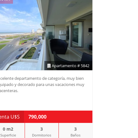
Apartamento # 5842
celente departamento de categoría, muy bien
quipado y decorado para unas vacaciones muy
acenteras.
enta U$S
790,000
0 m2
3
3
Superficie
Dormitorios
Baños