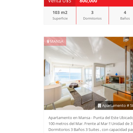
Venta U$S
800,000
nuestros asesores.
103 m2
3
4
Superficie
Dormitorios
Baños
MANSA
Apartamento # 5
Apartamento en Mansa - Punta del Este Ubicad
100 metros del Mar. Frente al Mar !! Unidad de 3
Dormitorios 3 Baños 3 Suites , con capacidad pa