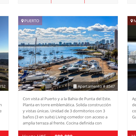
Definida:** grande y espaciosa con balcón
lavadero, dep. servicio y baño. - **Living Comedor
so
Amplio:** Perfecto para recibir a amigos y
y
familiares. - **Servicios Premium:** Disfruta de
PUERTO
M
servicio de mucamas, servicio de playa y sauna,
además de una jacuzzi climatizada que te
s
permitirá disfrutar del agua durante todo el año.
ir
ue
 -
nas
152
Apartamento # 8547
s
Con vista al Puerto y a la Bahia de Punta del Este.
Ap
a
n
Planta en torre emblemática. Solida construcción
de
ar
e
y vistas únicas. Unidad de 3 dormitorios con 3
co
baños (3 en suite) Living-comedor con acceso a
Ga
amplia terraza al frente. Cocina definida con
lavadero. Dependencia de servicio con baño.
Disfrute de la mejor ubicación de Punta del Este.