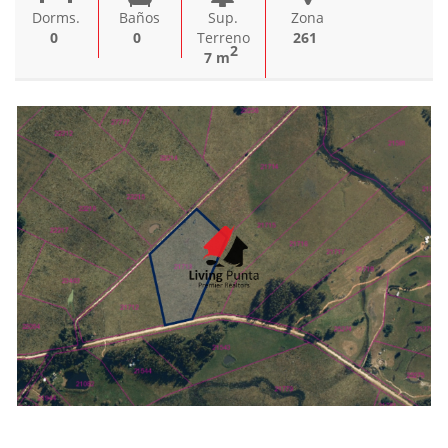
Dorms.
Baños
Sup.
Zona
0
0
Terreno
261
2
7 m