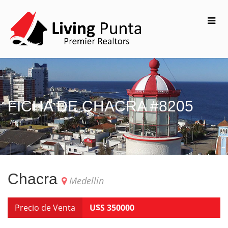
FICHA DE CHACRA #8205
Chacra
Medellin
Precio de Venta
U$S 350000