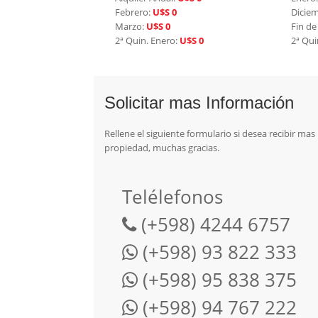
Febrero:
U$S 0
Dicie
Marzo:
U$S 0
Fin de
2ª Quin. Enero:
U$S 0
2ª Qui
Solicitar mas Información
Rellene el siguiente formulario si desea recibir ma
propiedad, muchas gracias.
Telélefonos
(+598) 4244 6757
(+598) 93 822 333
(+598) 95 838 375
(+598) 94 767 222