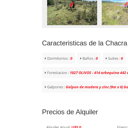
Caracteristicas de la Chacra
Dormitorios :
0
Baños :
0
Suites :
0
Forestacion :
1027 OLIVOS - 414 arbequina 442 c
Galpones :
Galpon de madera y zinc (9m x 6) ba
Precios de Alquiler
Alquiler Anual:
U$S 0
Enero