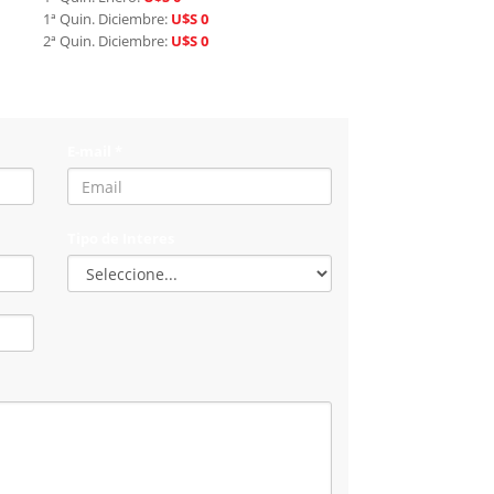
1ª Quin. Diciembre:
U$S 0
2ª Quin. Diciembre:
U$S 0
E-mail *
Tipo de Interes