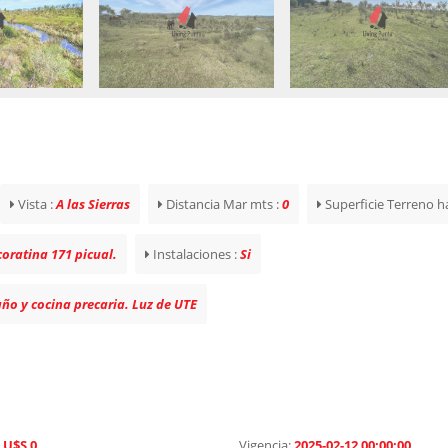
Vista :
A las Sierras
Distancia Mar mts :
0
Superficie Terreno ha
oratina 171 picual.
Instalaciones :
Si
ño y cocina precaria. Luz de UTE
:
U$S 0
Vigencia:
2025-02-12 00:00:00