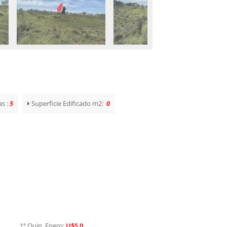
s :
5
Superficie Edificado m2:
0
1ª Quin. Enero:
U$S 0