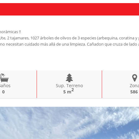
norámicas !!
, 2 tajamares, 1027 árboles de olivos de 3 especies (arbequina, coratina y p
e no necesitan cuidado más allá de una limpieza. Cañadon que cruza de lado 
Baños
Sup. Terreno
Zon
2
0
5 m
586