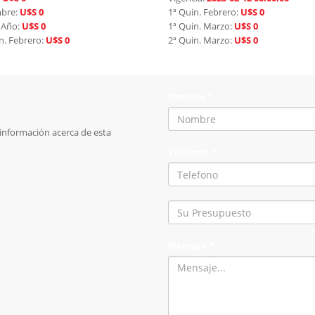
mbre:
U$S 0
1ª Quin. Febrero:
U$S 0
 Año:
U$S 0
1ª Quin. Marzo:
U$S 0
n. Febrero:
U$S 0
2ª Quin. Marzo:
U$S 0
Nombre *
s información acerca de esta
Teléfono *
Mensaje *