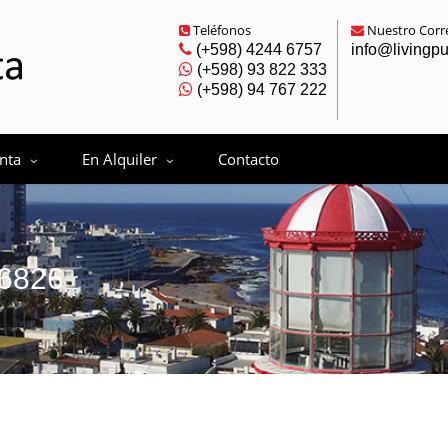
Teléfonos
Nuestro Corre
(+598) 4244 6757
info@livingp
(+598) 93 822 333
(+598) 94 767 222
nta
En Alquiler
Contacto
6826