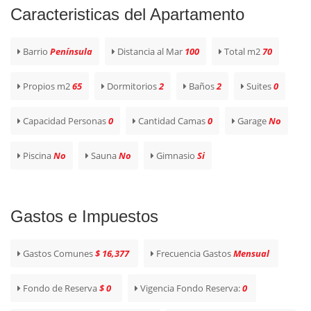
Caracteristicas del Apartamento
Barrio
Península
Distancia al Mar
100
Total m2
70
Propios m2
65
Dormitorios
2
Baños
2
Suites
0
Capacidad Personas
0
Cantidad Camas
0
Garage
No
Piscina
No
Sauna
No
Gimnasio
Si
Gastos e Impuestos
Gastos Comunes
$ 16,377
Frecuencia Gastos
Mensual
Fondo de Reserva
$ 0
Vigencia Fondo Reserva:
0