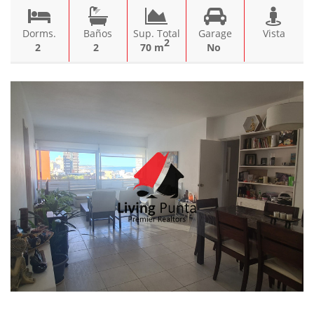
Dorms.
Baños
Sup. Total
Garage
Vista
2
2
2
70 m
No