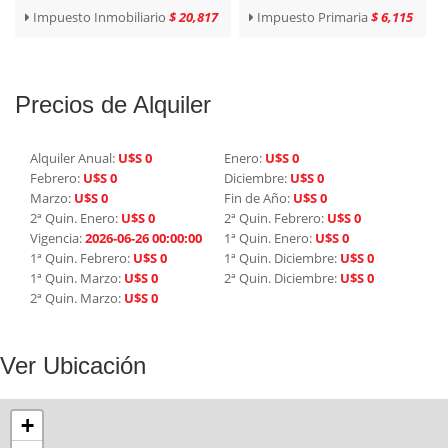
Impuesto Inmobiliario
$ 20,817
Impuesto Primaria
$ 6,115
Precios de Alquiler
Alquiler Anual:
U$S 0
Enero:
U$S 0
Febrero:
U$S 0
Diciembre:
U$S 0
Marzo:
U$S 0
Fin de Año:
U$S 0
2ª Quin. Enero:
U$S 0
2ª Quin. Febrero:
U$S 0
Vigencia:
2026-06-26 00:00:00
1ª Quin. Enero:
U$S 0
1ª Quin. Febrero:
U$S 0
1ª Quin. Diciembre:
U$S 0
1ª Quin. Marzo:
U$S 0
2ª Quin. Diciembre:
U$S 0
2ª Quin. Marzo:
U$S 0
Ver Ubicación
+