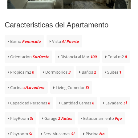
Caracteristicas del Apartamento
Barrio
Península
Vista
Al Puerto
Orientacion
SurOeste
Distancia al Mar
100
Total m2
0
Propios m2
0
Dormitorios
3
Baños
2
Suites
1
Cocina
c/Lavadero
Living Comedor
Si
Capacidad Personas
8
Cantidad Camas
6
Lavadero
Si
PlayRoom
Si
Garage
2 Autos
Estacionamiento
Fijo
Playroom
Si
Serv.Mucamas
Si
Piscina
No