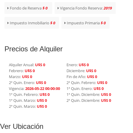
Fondo de Reserva
$ 0
Vigencia Fondo Reserva:
2019
Impuesto Inmobiliario
$ 0
Impuesto Primaria
$ 0
Precios de Alquiler
Alquiler Anual:
U$S 0
Enero:
U$S 0
Febrero:
U$S 0
Diciembre:
U$S 0
Marzo:
U$S 0
Fin de Año:
U$S 0
2ª Quin. Enero:
U$S 0
2ª Quin. Febrero:
U$S 0
Vigencia:
2026-05-22 00:00:00
1ª Quin. Enero:
U$S 0
1ª Quin. Febrero:
U$S 0
1ª Quin. Diciembre:
U$S 0
1ª Quin. Marzo:
U$S 0
2ª Quin. Diciembre:
U$S 0
2ª Quin. Marzo:
U$S 0
Ver Ubicación