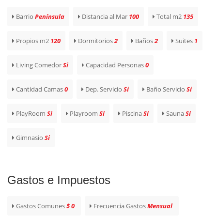
Barrio
Península
Distancia al Mar
100
Total m2
135
Propios m2
120
Dormitorios
2
Baños
2
Suites
1
Living Comedor
Si
Capacidad Personas
0
Cantidad Camas
0
Dep. Servicio
Si
Baño Servicio
Si
PlayRoom
Si
Playroom
Si
Piscina
Si
Sauna
Si
Gimnasio
Si
Gastos e Impuestos
Gastos Comunes
$ 0
Frecuencia Gastos
Mensual