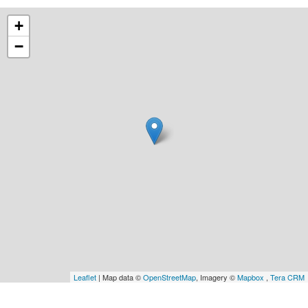
+
−
Leaflet
| Map data ©
OpenStreetMap
, Imagery ©
Mapbox
,
Tera CRM